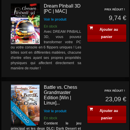
Dream PInball 3D
PRIX RÉDUIT !
[PC | MAC]
9,74 €
Voir le produit
En stock
Ajouter au
Avec DREAM PINBALL
panier
3D, vous pouvez
transformer votre PC
ou votre console en 6 flippers uniques ! Les
billes sont en différentes matières, chacune
d'entre elles ayant ses propres propriétés
physiques qui affectent directement sa
manière de rouler !
Battle vs. Chess
PRIX RÉDUIT !
Grandmaster
Edition [Win |
23,09 €
Linux]...
DOWNLOAD
Ajouter au
Voir le produit
panier
En stock
Contient le jeu
principal et les deux DLC: Dark Desert et