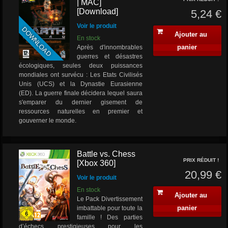
| MAC]
[Download]
5,24 €
Voir le produit
DOWNLOAD
Ajouter au
En stock
panier
Après d'innombrables
guerres et désastres
écologiques, seules deux puissances
mondiales ont survécu : Les Etats Civilisés
Unis (UCS) et la Dynastie Eurasienne
(ED). La guerre finale décidera lequel saura
s'emparer du dernier gisement de
ressources naturelles en premier et
gouverner le monde.
Battle vs. Chess
PRIX RÉDUIT !
[Xbox 360]
20,99 €
Voir le produit
En stock
Ajouter au
Le Pack Divertissement
panier
imbattable pour toute la
famille ! Des parties
d’échecs prestigieuses pour les