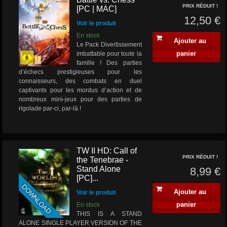
PRIX RÉDUIT !
[PC | MAC]
12,50 €
Voir le produit
En stock
Ajouter au
Le Pack Divertissement
panier
imbattable pour toute la
famille ! Des parties
d’échecs prestigieuses pour les
connaisseurs, des combats en duel
captivants pour les mordus d’action et de
nombreux mini-jeux pour des parties de
rigolade par-ci, par-là !
TW II HD: Call of
PRIX RÉDUIT !
the Tenebrae -
Stand Alone
8,99 €
[PC]...
DOWNLOAD
Ajouter au
Voir le produit
panier
En stock
THIS IS A STAND
ALONE SINGLE PLAYER VERSION OF THE