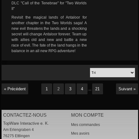
DLC "Call of the Tenebrae" for "Two Worlds
II"
Revisit the magical lands of Antaloor for
another chapter in the Two Worlds saga! A
new evil threatens the lands and a shocking
secret will change Antaloor forever. Team up
with allies old and new and battle a new
race of evil. The fate of the land hangs in the
balance in an all new RPG adventure!
« Précédent
1
2
3
4
21
Suivant »
...
CONTACTEZ-NOUS
MON COMPTE
TopWare Interactive e. K.
Mes commandes
Am Erlengraben 4
Mes avoirs
76275 Ettlingen