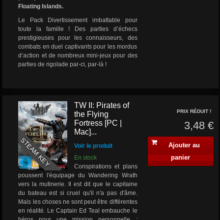
Floating Islands.
Le Pack Divertissement imbattable pour
toute la famille ! Des parties d’échecs
prestigieuses pour les connaisseurs, des
combats en duel captivants pour les mordus
d’action et de nombreux mini-jeux pour des
parties de rigolade par-ci, par-là !
TW II: Pirates of
PRIX RÉDUIT !
the Flying
Fortress [PC |
3,48 €
Mac]...
STEAM KEY
Ajouter au
Voir le produit
panier
En stock
Conspirations et plans
poussent l'équipage du Wandering Wrath
vers la mutinerie. Il est dit que le capitaine
du bateau est si cruel qu'il n'a pas d'âme.
Mais les choses ne sont peut être différentes
en réalité. Le Captain Ed Teal embauche le
héros pour une mission personnelle :