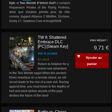
Epic
et
Two Worlds II Velvet GotY
y compris
l'éxpansion Pirates of the Flying Fortress,
ainsi que d'autres primés jeux de rôle
comme Jagged Alliance 2 Wildfire, Enclave,
Gorky 17, Septerra Core et KnightShift.
TW II: Shattered
PRIX RÉDUIT !
Embrace DLC
[PC] [Steam Key]
9,71 €
Voir le produit
STEAM KEY
Ajouter au
En stock
panier
Return to Antaloor for a
brand new adventure
in the Two Worlds saga! When the ancient
Elves resurface on a remote island, an old
secret leads to the rise of a new evil. Racing
against time, you must travel to the depths of
hell and back before secrets of the past
destroy the future of the land!
Battle vs. Chess