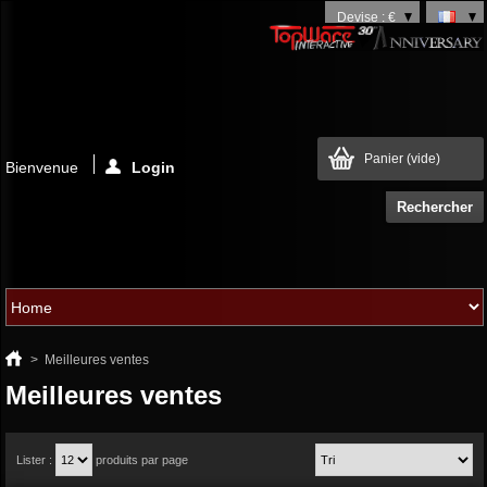
Devise : €
Panier
(vide)
Bienvenue
Login
>
Meilleures ventes
Meilleures ventes
Lister :
produits par page