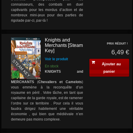
connaisseurs, des combats en duel
captivants pour les mordus d’action et de
nombreux mini-jeux pour des parties de
rigolade par-ci, par-là !
Knights and
PRIX RÉDUIT !
Merchants [Steam
Key]
6,49 €
Voir le produit
STEAM KEY
Ajouter au
En stock
panier
KNIGHTS and
MERCHANTS
(
Chevaliers et Camelots
)
vous emmène à la reconquête d’un
royaume en péril . Votre tâche, en tant que
capitaine de la garde royale, est de ramener
l’ordre sur ce territoire . Pour cela il vous
faudra dirigez habilement une véritable
économie , qui bien que médiévale n’en
demeure pas moins complexe.