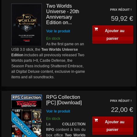
Two Worlds
PRIX RÉDUIT !
Universe - 20th
Anniversary
59,92 €
Edition on...
Ajouter au
Voir le produit
panier
En stock
As the first game on an
USB 3.0 stick, the
Two Worlds Universe
Edition
includes all previously released Two
Worlds parts I+II, Castle Defense, the
Season Pass including Shattered Embrace,
all Digital Deluxe content, exclusive in-game
items and all soundtracks.
RPG Collection
PRIX RÉDUIT !
[PC] [Download]
22,00 €
Voir le produit
DOWNLOAD
En stock
Ajouter au
La
COLLECTION
panier
RPG
contient à fois du
box office
Two Worlds