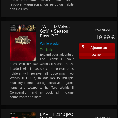
retrouver Maren son amour perdu qui habite
dans les îles.
TW II HD Velvet
PRIX RÉDUIT !
GotY + Season
Pass [PC]
19,99 €
Voir le produit
Ajouter au
En stock
panier
Expand your adventure
and continue your
quest with the Two Worlds II season pass!
Loaded with fantastic extras, season pass
holders will receive all upcoming Two
Worlds II DLC’s, in addition to multiple
multiplayer map packs, exclusive in-game
items and weapons, the Two Worlds II
Compendium and art book, all in-game
soundtracks and more!
EARTH 2140 [PC
PRIX RÉDUIT !