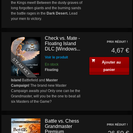
the Kings meet! Between the dusty graves of
long forgotten giants and the burning sands
the battle rages in the
Dark Desert.
Lead
your men to victory.
Check vs. Mate -
PRIX RÉDUIT !
Floating Island
DLC [Windows...
4,67 €
Voir le produit
STEAM KEY
Ajouter au
En stock
panier
Floating
Island
Battlefield and
Master
Campaign!
The brand new Master
Campaign awaits you! Only one can be the
Grandmaster, will you be the one to beat all
six Masters of the Game?
Battle vs. Chess
PRIX RÉDUIT !
Grandmaster
Premium