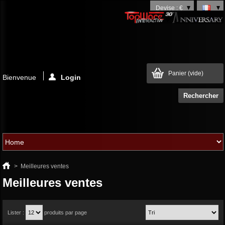
Devise : €
Panier
(vide)
Bienvenue
Login
>
Meilleures ventes
Meilleures ventes
Lister :
produits par page