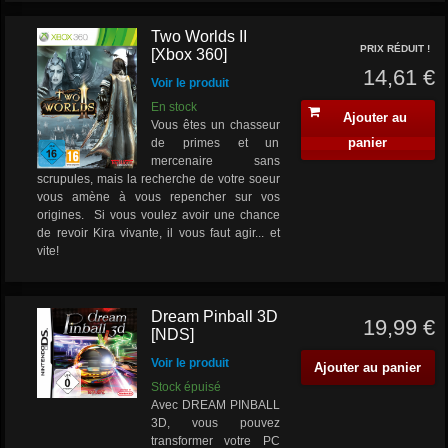
Two Worlds II
PRIX RÉDUIT !
[Xbox 360]
14,61 €
Voir le produit
En stock
Ajouter au
Vous êtes un chasseur
panier
de primes et un
mercenaire sans
scrupules, mais la recherche de votre soeur
vous amène à vous repencher sur vos
origines. Si vous voulez avoir une chance
de revoir Kira vivante, il vous faut agir... et
vite!
Dream Pinball 3D
19,99 €
[NDS]
Voir le produit
Ajouter au panier
Stock épuisé
Avec DREAM PINBALL
3D, vous pouvez
transformer votre PC