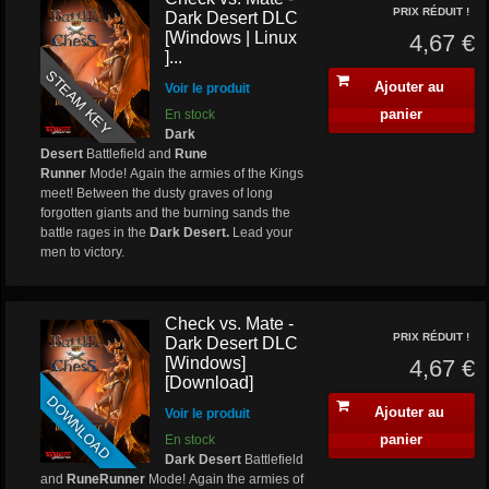
PRIX RÉDUIT !
Dark Desert DLC
[Windows | Linux
4,67 €
]...
STEAM KEY
Ajouter au
Voir le produit
panier
En stock
Dark
Desert
Battlefield and
Rune
Runner
Mode! Again the armies of the Kings
meet! Between the dusty graves of long
forgotten giants and the burning sands the
battle rages in the
Dark Desert.
Lead your
men to victory.
Check vs. Mate -
PRIX RÉDUIT !
Dark Desert DLC
[Windows]
4,67 €
[Download]
DOWNLOAD
Ajouter au
Voir le produit
panier
En stock
Dark Desert
Battlefield
and
RuneRunner
Mode! Again the armies of