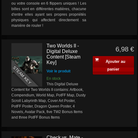
ou votre console en 6 flippers uniques ! Les
billes sont en différentes matières, chacune
d'entre elles ayant ses propres propriétés
physiques qui affectent directement sa
manière de rouler !
Two Worlds II -
6,98 €
Digital Deluxe
Content [Steam
Ajouter au
Key]
STEAM KEY
panier
Voir le produit
En stock
This Digital Deluxe
Content for Two Worlds II contains: Artbook,
Compendium, World Map, PotFF Map, Dusty
Scroll Labyrinth Map, Cover Art Poster,
PotFF Poster, Dragon Queen Poster, 4
Novels, Avatar Pack, five TW2 Bonus Items
and three PotFF Bonus Items
Check vs. Mate -