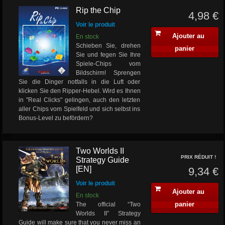
Rip the Chip
4,98 €
Voir le produit
Ajouter au
En stock
Schieben Sie, drehen
panier
Sie und fegen Sie Ihre
Spiele-Chips vom
Bildschirm! Sprengen
Sie die Dinger notfalls in die Luft oder
klicken Sie den Ripper-Hebel. Wird es Ihnen
in "Real Clicks" gelingen, auch den letzten
aller Chips vom Spielfeld und sich selbst ins
Bonus-Level zu befördern?
Two Worlds II
PRIX RÉDUIT !
Strategy Guide
[EN]
9,34 €
Voir le produit
Ajouter au
En stock
panier
The official “Two
Worlds II” Strategy
Guide will make sure that you never miss an