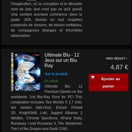
l'imagination, où la corruption et le désastre
vont de pair, tout n'est pas ce qu'il paraît.
Une sombre aventure commence dans la
partie JDR, divisée en huit chapitres
composés de donjons, de trésors ineffables,
de compagnons étranges et d'horribles
adversaires.
Ultimate Blu - 12
PRIX RÉDUIT !
Jeux sur un Blu
Ray
4,87 €
Voir le produit
Ajouter au
En stock
panier
Ultimate Blu: 12
Premium Games on the
worldwide 1rst Blu-Ray Rom for PC! This
compilation includes Two Worlds V 1.7 (inkl.
der beiden Add-Ons), Dream Pinball
3D, KnightShift, Loki, Jagged Alliance 2
Wildfire, Chrome Specforce, XPand Rally,
Runaway I und Runaway II, The Westerner,
The I of the Dragon and Earth 2160.