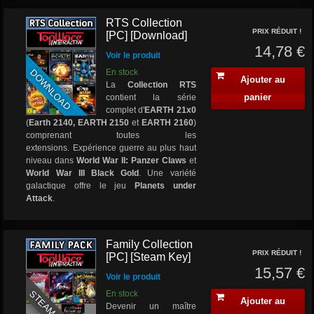
RTS Collection
PRIX RÉDUIT !
[PC] [Download]
14,78 €
Voir le produit
DOWNLOAD
En stock
Ajouter au
La
Collection RTS
panier
contient la série
complet d'
EARTH 21x0
(
Earth 2140, EARTH 2150
et
EARTH 2160
)
comprenant toutes les
extensions. Expérience guerre au plus haut
niveau dans
World War II: Panzer Claws
et
World War III Black Gold
. Une variété
galactique offre le jeu
Planets under
Attack
.
Family Collection
PRIX RÉDUIT !
[PC] [Steam Key]
15,57 €
Voir le produit
STEAM KEY
En stock
Ajouter au
Devenir un maître