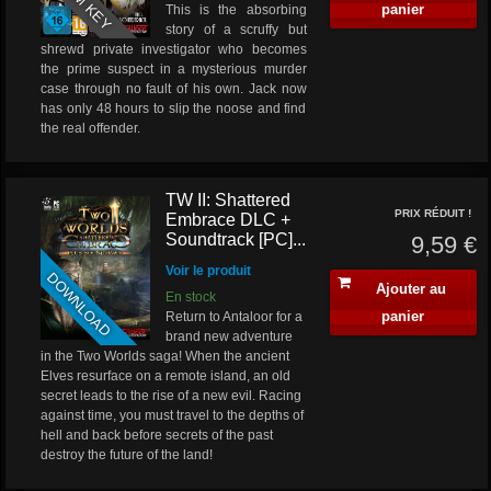
panier
This is the absorbing
story of a scruffy but
shrewd private investigator who becomes
the prime suspect in a mysterious murder
case through no fault of his own. Jack now
has only 48 hours to slip the noose and find
the real offender.
TW II: Shattered
PRIX RÉDUIT !
Embrace DLC +
Soundtrack [PC]...
9,59 €
Voir le produit
DOWNLOAD
Ajouter au
En stock
panier
Return to Antaloor for a
brand new adventure
in the Two Worlds saga! When the ancient
Elves resurface on a remote island, an old
secret leads to the rise of a new evil. Racing
against time, you must travel to the depths of
hell and back before secrets of the past
destroy the future of the land!