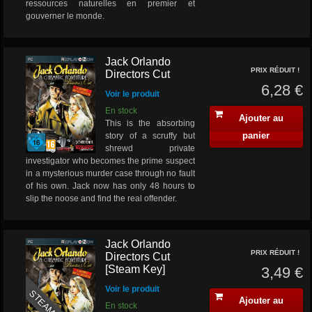
ressources naturelles en premier et
gouverner le monde.
Jack Orlando
PRIX RÉDUIT !
Directors Cut
6,28 €
Voir le produit
En stock
Ajouter au
This is the absorbing
panier
story of a scruffy but
shrewd private
investigator who becomes the prime suspect
in a mysterious murder case through no fault
of his own. Jack now has only 48 hours to
slip the noose and find the real offender.
Jack Orlando
PRIX RÉDUIT !
Directors Cut
[Steam Key]
3,49 €
Voir le produit
STEAM KEY
Ajouter au
En stock