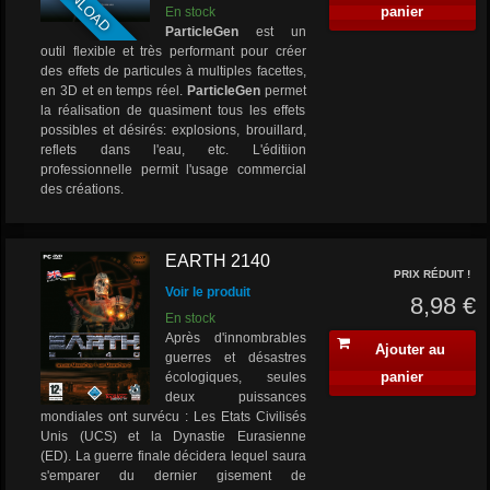
panier
En stock
ParticleGen
est un
outil flexible et très performant pour créer
des effets de particules à multiples facettes,
en 3D et en temps réel.
ParticleGen
permet
la réalisation de quasiment tous les effets
possibles et désirés: explosions, brouillard,
reflets dans l'eau, etc. L'éditiion
professionnelle permit l'usage commercial
des créations.
EARTH 2140
PRIX RÉDUIT !
Voir le produit
8,98 €
En stock
Après d'innombrables
Ajouter au
guerres et désastres
panier
écologiques, seules
deux puissances
mondiales ont survécu : Les Etats Civilisés
Unis (UCS) et la Dynastie Eurasienne
(ED). La guerre finale décidera lequel saura
s'emparer du dernier gisement de