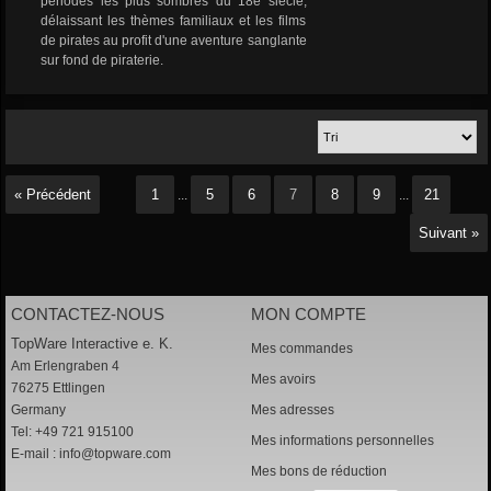
périodes les plus sombres du 18e siècle,
délaissant les thèmes familiaux et les films
de pirates au profit d'une aventure sanglante
sur fond de piraterie.
« Précédent
1
5
6
7
8
9
21
...
...
Suivant »
CONTACTEZ-NOUS
MON COMPTE
TopWare Interactive e. K.
Mes commandes
Am Erlengraben 4
Mes avoirs
76275 Ettlingen
Germany
Mes adresses
Tel: +49 721 915100
Mes informations personnelles
E-mail :
info@topware.com
Mes bons de réduction