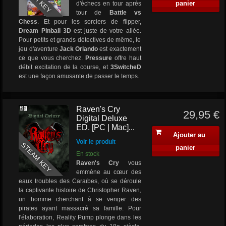
panier
d'échecs en tour après
tour de
Battle vs
Chess
. Et pour les sorciers de flipper,
Dream Pinball 3D
est juste de votre allée.
Pour petits et grands détectives de même, le
jeu d'aventure
Jack Orlando
est exactement
ce que vous cherchez.
Pressure
offre haut
débit excitation de la course, et
3SwitcheD
est une façon amusante de passer le temps.
Raven's Cry
29,95 €
Digital Deluxe
ED. [PC | Mac]...
Ajouter au
Voir le produit
STEAM KEY
panier
En stock
Raven's Cry
vous
emmène au cœur des
eaux troubles des Caraïbes, où se déroule
la captivante histoire de Christopher Raven,
un homme cherchant à se venger des
pirates ayant massacré sa famille. Pour
l'élaboration, Reality Pump plonge dans les