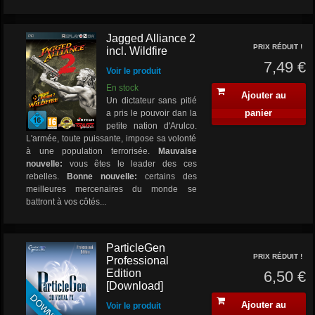
Jagged Alliance 2
PRIX RÉDUIT !
incl. Wildfire
7,49 €
Voir le produit
En stock
Ajouter au
Un dictateur sans pitié
panier
a pris le pouvoir dan la
petite nation d'Arulco.
L'armée, toute puissante, impose sa volonté
à une population terrorisée.
Mauvaise
nouvelle:
vous êtes le leader des ces
rebelles.
Bonne nouvelle:
certains des
meilleures mercenaires du monde se
battront à vos côtés...
ParticleGen
PRIX RÉDUIT !
Professional
Edition
6,50 €
[Download]
DOWNLOAD
Ajouter au
Voir le produit