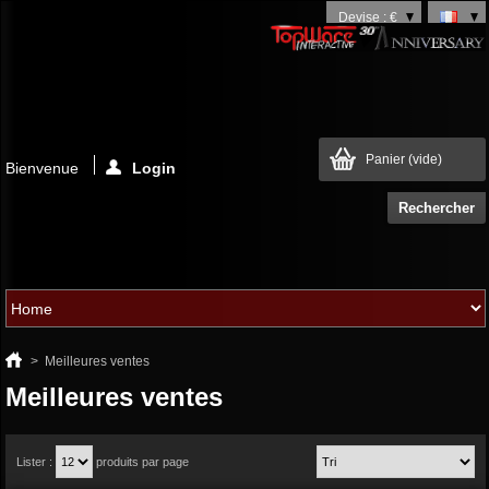
Devise : €
Panier
(vide)
Bienvenue
Login
>
Meilleures ventes
Meilleures ventes
Lister :
produits par page