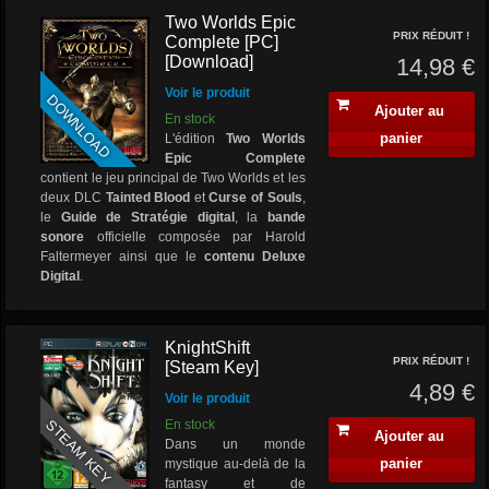
Two Worlds Epic
PRIX RÉDUIT !
Complete [PC]
[Download]
14,98 €
Voir le produit
DOWNLOAD
Ajouter au
En stock
panier
L'édition
Two Worlds
Epic Complete
contient le jeu principal de Two Worlds et les
deux DLC
Tainted Blood
et
Curse of Souls
,
le
Guide de Stratégie digital
, la
bande
sonore
officielle composée par Harold
Faltermeyer ainsi que le
contenu Deluxe
Digital
.
KnightShift
PRIX RÉDUIT !
[Steam Key]
4,89 €
Voir le produit
STEAM KEY
En stock
Ajouter au
Dans un monde
panier
mystique au-delà de la
fantasy et de