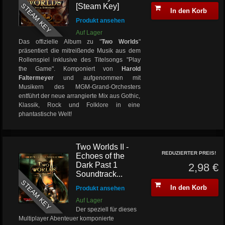
STEAM KEY
[Steam Key]
In den Korb
Produkt ansehen
Auf Lager
Das offizielle Album zu "
Two Worlds
"
präsentiert die mitreißende Musik aus dem
Rollenspiel inklusive des Titelsongs "Play
the Game". Komponiert von
Harold
Faltermeyer
und aufgenommen mit
Musikern des MGM-Grand-Orchesters
entführt der neue arrangierte Mix aus Gothic,
Klassik, Rock und Folklore in eine
phantastische Welt!
Two Worlds II -
REDUZIERTER PREIS!
Echoes of the
Dark Past 1
2,98 €
Soundtrack...
STEAM KEY
In den Korb
Produkt ansehen
Auf Lager
Der speziell für dieses
Multiplayer Abenteuer komponierte