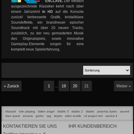
ENCLAVE.
Der vielfach
ausgezeichnete Klassiker kehrt nach über
einem Jahrzehnt
in HD
auf die Konsole
zurück! Verbesserte Grafik, kristallklare
Soundeffekte, ein brandneuer epischer
Soundtrack mit über 20 neuen Tracks,
zusätzlich, zu der neu gemasterten Musik
des Originalspiels, sowie innovative
Gameplay-Elemente sorgen für eine
komplett neue Spielerfahrung,
« Zurück
1
19
20
21
Weiter »
...
blizzard
role playing
fallen angel
diablo 3
diablo 2
diablo
piranhia bytes
sacred
titan quest
arcania
gothic
rpg
skyrim
elder scrolls
cd project red
sacred 4
KONTAKTIEREN SIE UNS
IHR KUNDENBEREICH