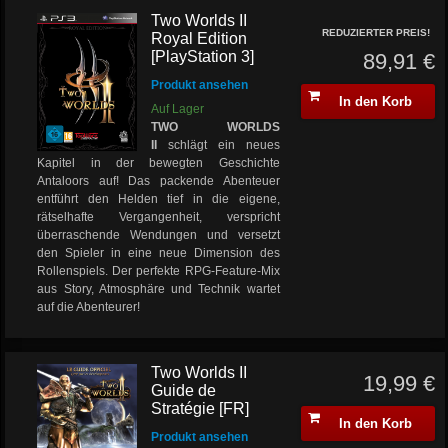
Two Worlds II
REDUZIERTER PREIS!
Royal Edition
[PlayStation 3]
89,91 €
Produkt ansehen
In den Korb
Auf Lager
TWO WORLDS
II
schlägt ein neues
Kapitel in der bewegten Geschichte
Antaloors auf! Das packende Abenteuer
entführt den Helden tief in die eigene,
rätselhafte Vergangenheit, verspricht
überraschende Wendungen und versetzt
den Spieler in eine neue Dimension des
Rollenspiels. Der perfekte RPG-Feature-Mix
aus Story, Atmosphäre und Technik wartet
auf die Abenteurer!
Two Worlds II
19,99 €
Guide de
Stratégie [FR]
In den Korb
Produkt ansehen