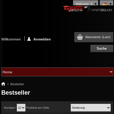
Währung : €
Warenkorb:
(Leer)
Willkommen
Anmelden
>
Bestseller
Bestseller
Anzeigen:
Produkte pro Seite