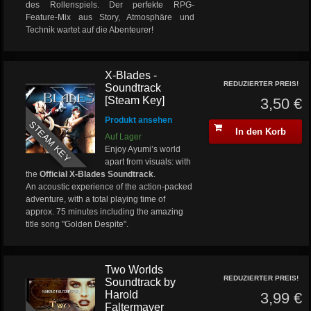
des Rollenspiels. Der perfekte RPG-
Feature-Mix aus Story, Atmosphäre und
Technik wartet auf die Abenteurer!
X-Blades -
REDUZIERTER PREIS!
Soundtrack
[Steam Key]
3,50 €
Produkt ansehen
STEAM KEY
In den Korb
Auf Lager
Enjoy Ayumi’s world
apart from visuals: with
the
Official X-Blades Soundtrack
.
An acoustic experience of the action-packed
adventure, with a total playing time of
approx. 75 minutes including the amazing
title song "Golden Despite".
Two Worlds
REDUZIERTER PREIS!
Soundtrack by
Harold
3,99 €
Faltermayer