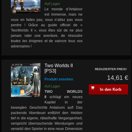
Auf Lager
Le monde d’Antaloor
est immense, mais ne
vous en faites pas, vous n’allez pas vous
perdre ! Grâce au guide officiel de «
TwoWorlds II », vous êtes sûr de ne plus
jamais rater une aventure, de résoudre
toutes les énigmes et de vaincre tous vos
adversaires !
Two Worlds II
REDUZIERTER PREIS!
[PS3]
14,61 €
Produkt ansehen
Auf Lager
In den Korb
TWO WORLDS
II
schlägt ein neues
Kapitel in der
bewegten Geschichte Antaloors auf! Das
packende Abenteuer entführt den Helden
tief in die eigene, rätselhafte Vergangenheit,
verspricht überraschende Wendungen und
versetzt den Spieler in eine neue Dimension