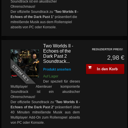
Soundtrack ist ein akustischer
Ohrenschmaus!
Der offizielle Soundtrack zu "
Two Worlds II -
Echoes of the Dark Past 1
" präsentiert die
mitreißende Musik aus dem Rollenspiel
abseits von PC oder Konsole.
Two Worlds II -
REDUZIERTER PREIS!
Echoes of the
Dark Past 2
2,98 €
Soundtrack...
STEAM KEY
In den Korb
Produkt ansehen
Auf Lager
Der speziell für dieses
Multiplayer Abenteuer komponierte
Soundtrack ist ein akustischer
Ohrenschmaus!
Der offizielle Soundtrack zu "
Two Worlds II -
Echoes of the Dark Past 2
" präsentiert über
40 Minuten mitreißende Musik aus dem
Multiplayer Add-On zum Rollenspiel abseits
von PC oder Konsole.