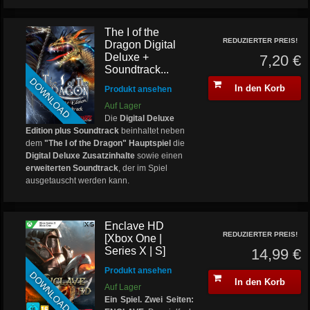
The I of the
REDUZIERTER PREIS!
Dragon Digital
Deluxe +
7,20 €
Soundtrack...
DOWNLOAD
In den Korb
Produkt ansehen
Auf Lager
Die
Digital Deluxe
Edition
plus Soundtrack
beinhaltet neben
dem
"The I of the Dragon" Hauptspiel
die
Digital Deluxe Zusatzinhalte
sowie einen
erweiterten Soundtrack
, der im Spiel
ausgetauscht werden kann.
Enclave HD
REDUZIERTER PREIS!
[Xbox One |
Series X | S]
14,99 €
Produkt ansehen
DOWNLOAD
In den Korb
Auf Lager
Ein Spiel. Zwei Seiten: