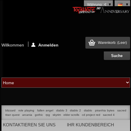
Währung : €
Warenkorb:
(Leer)
Willkommen
Anmelden
blizzard
role playing
fallen angel
diablo 3
diablo 2
diablo
piranhia bytes
sacred
titan quest
arcania
gothic
rpg
skyrim
elder scrolls
cd project red
sacred 4
KONTAKTIEREN SIE UNS
IHR KUNDENBEREICH