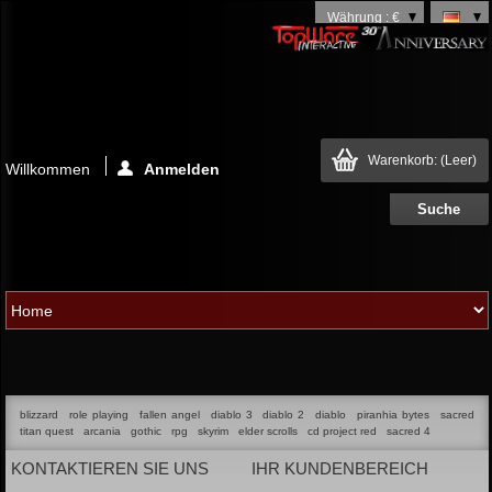
Währung : €
Warenkorb:
(Leer)
Willkommen
Anmelden
blizzard
role playing
fallen angel
diablo 3
diablo 2
diablo
piranhia bytes
sacred
titan quest
arcania
gothic
rpg
skyrim
elder scrolls
cd project red
sacred 4
KONTAKTIEREN SIE UNS
IHR KUNDENBEREICH