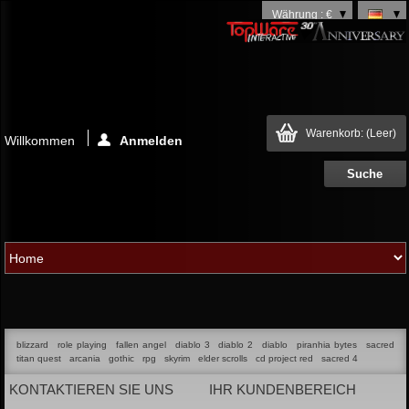
Währung : €
Warenkorb:
(Leer)
Willkommen
Anmelden
blizzard
role playing
fallen angel
diablo 3
diablo 2
diablo
piranhia bytes
sacred
titan quest
arcania
gothic
rpg
skyrim
elder scrolls
cd project red
sacred 4
KONTAKTIEREN SIE UNS
IHR KUNDENBEREICH