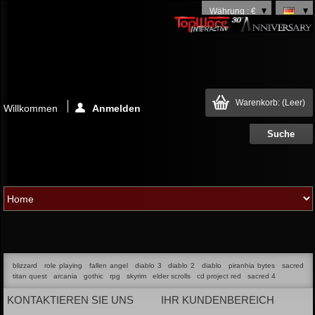
Währung : €
Warenkorb:
(Leer)
Willkommen
Anmelden
blizzard
role playing
fallen angel
diablo 3
diablo 2
diablo
piranhia bytes
sacred
titan quest
arcania
gothic
rpg
skyrim
elder scrolls
cd project red
sacred 4
KONTAKTIEREN SIE UNS
IHR KUNDENBEREICH