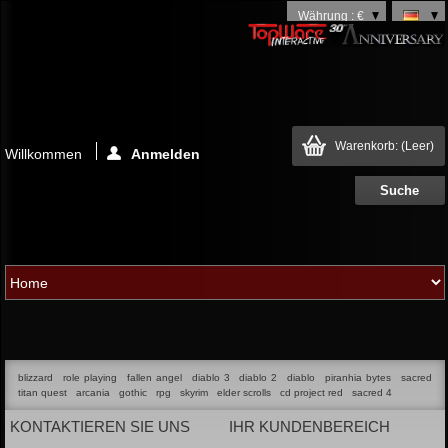
Währung : €
Warenkorb:
(Leer)
Willkommen
Anmelden
blizzard
role playing
fallen angel
diablo 3
diablo 2
diablo
piranhia bytes
sacred
titan quest
arcania
gothic
rpg
skyrim
elder scrolls
cd project red
sacred 4
KONTAKTIEREN SIE UNS
IHR KUNDENBEREICH