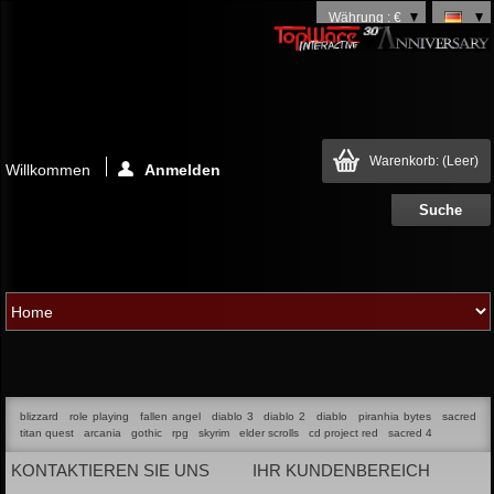
Währung : €
Warenkorb:
(Leer)
Willkommen
Anmelden
blizzard
role playing
fallen angel
diablo 3
diablo 2
diablo
piranhia bytes
sacred
titan quest
arcania
gothic
rpg
skyrim
elder scrolls
cd project red
sacred 4
KONTAKTIEREN SIE UNS
IHR KUNDENBEREICH