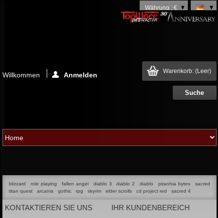
Währung : €
Warenkorb:
(Leer)
Willkommen
Anmelden
blizzard
role playing
fallen angel
diablo 3
diablo 2
diablo
piranhia bytes
sacred
titan quest
arcania
gothic
rpg
skyrim
elder scrolls
cd project red
sacred 4
KONTAKTIEREN SIE UNS
IHR KUNDENBEREICH