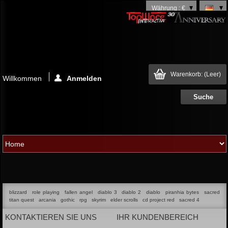
Währung : €
Warenkorb:
(Leer)
Willkommen
Anmelden
blizzard
role playing
fallen angel
diablo 3
diablo 2
diablo
piranhia bytes
sacred
titan quest
arcania
gothic
rpg
skyrim
elder scrolls
cd project red
sacred 4
KONTAKTIEREN SIE UNS
IHR KUNDENBEREICH