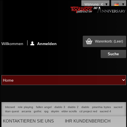
Währung : €
Warenkorb:
(Leer)
Willkommen
Anmelden
blizzard
role playing
fallen angel
diablo 3
diablo 2
diablo
piranhia bytes
sacred
titan quest
arcania
gothic
rpg
skyrim
elder scrolls
cd project red
sacred 4
KONTAKTIEREN SIE UNS
IHR KUNDENBEREICH