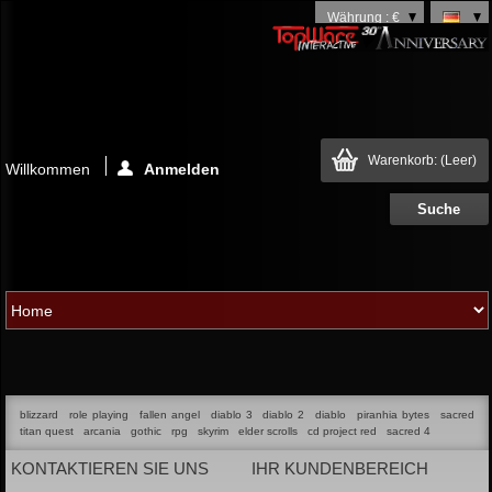
Währung : €
Warenkorb:
(Leer)
Willkommen
Anmelden
blizzard
role playing
fallen angel
diablo 3
diablo 2
diablo
piranhia bytes
sacred
titan quest
arcania
gothic
rpg
skyrim
elder scrolls
cd project red
sacred 4
KONTAKTIEREN SIE UNS
IHR KUNDENBEREICH