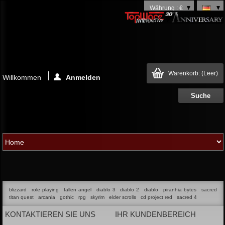
Währung : €
Warenkorb:
(Leer)
Willkommen
Anmelden
blizzard
role playing
fallen angel
diablo 3
diablo 2
diablo
piranhia bytes
sacred
titan quest
arcania
gothic
rpg
skyrim
elder scrolls
cd project red
sacred 4
KONTAKTIEREN SIE UNS
IHR KUNDENBEREICH