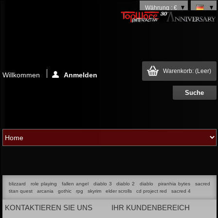
Währung : €
Warenkorb:
(Leer)
Willkommen
Anmelden
blizzard
role playing
fallen angel
diablo 3
diablo 2
diablo
piranhia bytes
sacred
titan quest
arcania
gothic
rpg
skyrim
elder scrolls
cd project red
sacred 4
KONTAKTIEREN SIE UNS
IHR KUNDENBEREICH