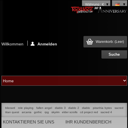
Währung : €
Warenkorb:
(Leer)
Willkommen
Anmelden
blizzard
role playing
fallen angel
diablo 3
diablo 2
diablo
piranhia bytes
sacred
titan quest
arcania
gothic
rpg
skyrim
elder scrolls
cd project red
sacred 4
KONTAKTIEREN SIE UNS
IHR KUNDENBEREICH