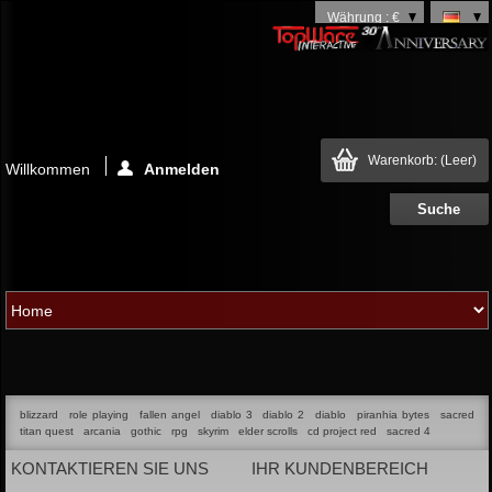
Währung : €
Warenkorb:
(Leer)
Willkommen
Anmelden
blizzard
role playing
fallen angel
diablo 3
diablo 2
diablo
piranhia bytes
sacred
titan quest
arcania
gothic
rpg
skyrim
elder scrolls
cd project red
sacred 4
KONTAKTIEREN SIE UNS
IHR KUNDENBEREICH