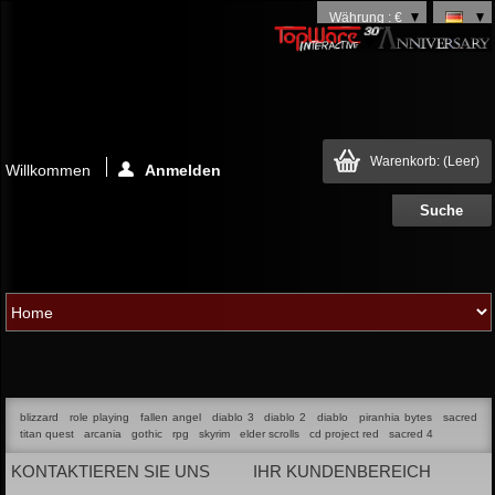
Währung : €
Warenkorb:
(Leer)
Willkommen
Anmelden
blizzard
role playing
fallen angel
diablo 3
diablo 2
diablo
piranhia bytes
sacred
titan quest
arcania
gothic
rpg
skyrim
elder scrolls
cd project red
sacred 4
KONTAKTIEREN SIE UNS
IHR KUNDENBEREICH