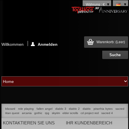
Währung : €
Warenkorb:
(Leer)
Willkommen
Anmelden
blizzard
role playing
fallen angel
diablo 3
diablo 2
diablo
piranhia bytes
sacred
titan quest
arcania
gothic
rpg
skyrim
elder scrolls
cd project red
sacred 4
KONTAKTIEREN SIE UNS
IHR KUNDENBEREICH