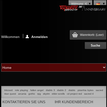
Währung : €
Warenkorb:
(Leer)
Willkommen
Anmelden
blizzard
role playing
fallen angel
diablo 3
diablo 2
diablo
piranhia bytes
sacred
titan quest
arcania
gothic
rpg
skyrim
elder scrolls
cd project red
sacred 4
KONTAKTIEREN SIE UNS
IHR KUNDENBEREICH