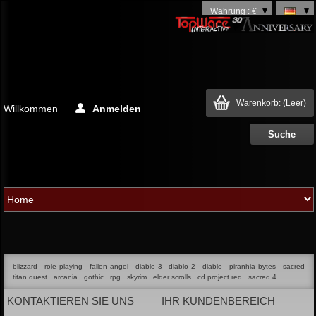
Währung : €
Warenkorb:
(Leer)
Willkommen
Anmelden
blizzard
role playing
fallen angel
diablo 3
diablo 2
diablo
piranhia bytes
sacred
titan quest
arcania
gothic
rpg
skyrim
elder scrolls
cd project red
sacred 4
KONTAKTIEREN SIE UNS
IHR KUNDENBEREICH