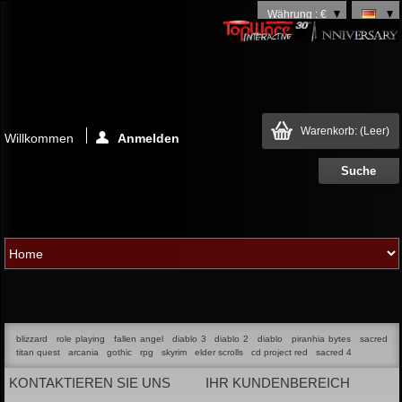
Währung : €
Warenkorb:
(Leer)
Willkommen
Anmelden
blizzard
role playing
fallen angel
diablo 3
diablo 2
diablo
piranhia bytes
sacred
titan quest
arcania
gothic
rpg
skyrim
elder scrolls
cd project red
sacred 4
KONTAKTIEREN SIE UNS
IHR KUNDENBEREICH