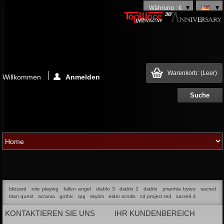
Währung : €
Warenkorb:
(Leer)
Willkommen
Anmelden
blizzard
role playing
fallen angel
diablo 3
diablo 2
diablo
piranhia bytes
sacred
titan quest
arcania
gothic
rpg
skyrim
elder scrolls
cd project red
sacred 4
KONTAKTIEREN SIE UNS
IHR KUNDENBEREICH