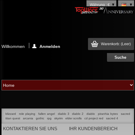
Währung : €
Warenkorb:
(Leer)
Willkommen
Anmelden
blizzard
role playing
fallen angel
diablo 3
diablo 2
diablo
piranhia bytes
sacred
titan quest
arcania
gothic
rpg
skyrim
elder scrolls
cd project red
sacred 4
KONTAKTIEREN SIE UNS
IHR KUNDENBEREICH