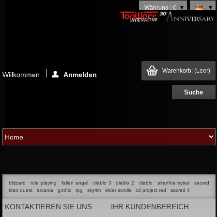
Währung : €
Warenkorb:
(Leer)
Willkommen
Anmelden
blizzard
role playing
fallen angel
diablo 3
diablo 2
diablo
piranhia bytes
sacred
titan quest
arcania
gothic
rpg
skyrim
elder scrolls
cd project red
sacred 4
KONTAKTIEREN SIE UNS
IHR KUNDENBEREICH