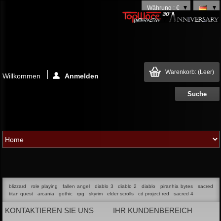
Währung : €
Warenkorb:
(Leer)
Willkommen
Anmelden
blizzard
role playing
fallen angel
diablo 3
diablo 2
diablo
piranhia bytes
sacred
titan quest
arcania
gothic
rpg
skyrim
elder scrolls
cd project red
sacred 4
KONTAKTIEREN SIE UNS
IHR KUNDENBEREICH