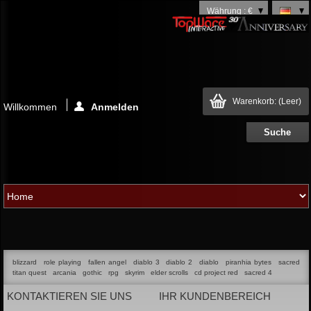
Währung : €
Warenkorb:
(Leer)
Willkommen
Anmelden
blizzard
role playing
fallen angel
diablo 3
diablo 2
diablo
piranhia bytes
sacred
titan quest
arcania
gothic
rpg
skyrim
elder scrolls
cd project red
sacred 4
KONTAKTIEREN SIE UNS
IHR KUNDENBEREICH