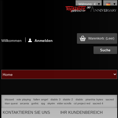
Währung : €
Warenkorb:
(Leer)
Willkommen
Anmelden
blizzard
role playing
fallen angel
diablo 3
diablo 2
diablo
piranhia bytes
sacred
titan quest
arcania
gothic
rpg
skyrim
elder scrolls
cd project red
sacred 4
KONTAKTIEREN SIE UNS
IHR KUNDENBEREICH