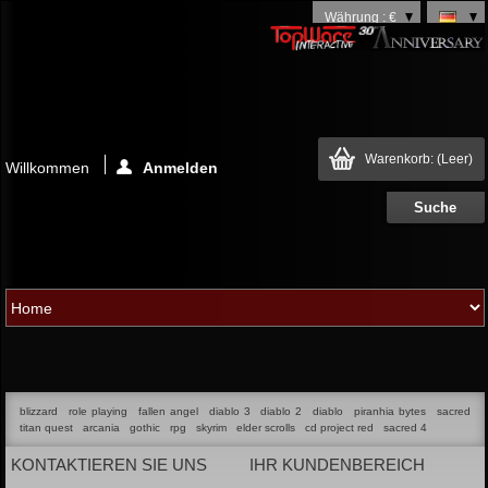
Währung : €
Warenkorb:
(Leer)
Willkommen
Anmelden
blizzard
role playing
fallen angel
diablo 3
diablo 2
diablo
piranhia bytes
sacred
titan quest
arcania
gothic
rpg
skyrim
elder scrolls
cd project red
sacred 4
KONTAKTIEREN SIE UNS
IHR KUNDENBEREICH