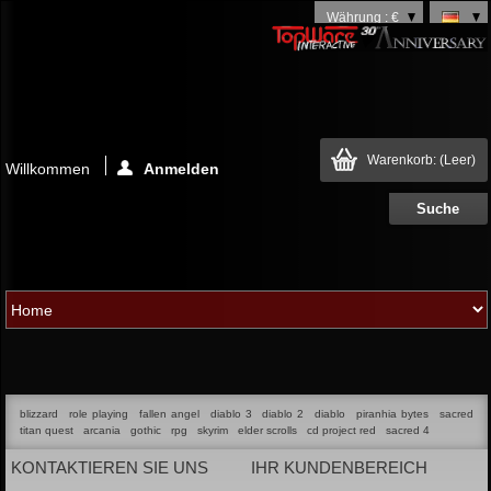
Währung : €
Warenkorb:
(Leer)
Willkommen
Anmelden
blizzard
role playing
fallen angel
diablo 3
diablo 2
diablo
piranhia bytes
sacred
titan quest
arcania
gothic
rpg
skyrim
elder scrolls
cd project red
sacred 4
KONTAKTIEREN SIE UNS
IHR KUNDENBEREICH