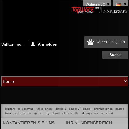
Währung : €
Warenkorb:
(Leer)
Willkommen
Anmelden
blizzard
role playing
fallen angel
diablo 3
diablo 2
diablo
piranhia bytes
sacred
titan quest
arcania
gothic
rpg
skyrim
elder scrolls
cd project red
sacred 4
KONTAKTIEREN SIE UNS
IHR KUNDENBEREICH