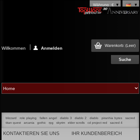
Währung : €
Warenkorb:
(Leer)
Willkommen
Anmelden
blizzard
role playing
fallen angel
diablo 3
diablo 2
diablo
piranhia bytes
sacred
titan quest
arcania
gothic
rpg
skyrim
elder scrolls
cd project red
sacred 4
KONTAKTIEREN SIE UNS
IHR KUNDENBEREICH