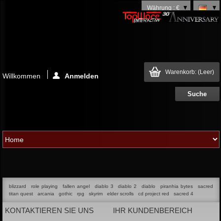
Währung : €
Warenkorb:
(Leer)
Willkommen
Anmelden
blizzard
role playing
fallen angel
diablo 3
diablo 2
diablo
piranhia bytes
sacred
titan quest
arcania
gothic
rpg
skyrim
elder scrolls
cd project red
sacred 4
KONTAKTIEREN SIE UNS
IHR KUNDENBEREICH