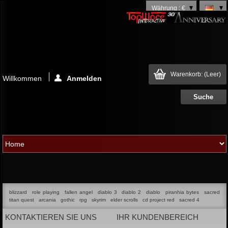
Währung : €
Warenkorb:
(Leer)
Willkommen
Anmelden
blizzard
role playing
fallen angel
diablo 3
diablo 2
diablo
piranhia bytes
sacred
titan quest
arcania
gothic
rpg
skyrim
elder scrolls
cd project red
sacred 4
KONTAKTIEREN SIE UNS
IHR KUNDENBEREICH