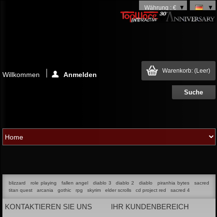
Währung : €
Warenkorb:
(Leer)
Willkommen
Anmelden
blizzard
role playing
fallen angel
diablo 3
diablo 2
diablo
piranhia bytes
sacred
titan quest
arcania
gothic
rpg
skyrim
elder scrolls
cd project red
sacred 4
KONTAKTIEREN SIE UNS
IHR KUNDENBEREICH