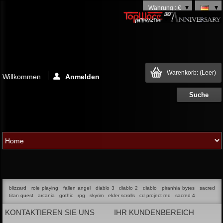
Währung : €
Warenkorb:
(Leer)
Willkommen
Anmelden
blizzard
role playing
fallen angel
diablo 3
diablo 2
diablo
piranhia bytes
sacred
titan quest
arcania
gothic
rpg
skyrim
elder scrolls
cd project red
sacred 4
KONTAKTIEREN SIE UNS
IHR KUNDENBEREICH