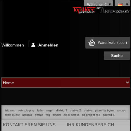
Währung : €
Warenkorb:
(Leer)
Willkommen
Anmelden
blizzard
role playing
fallen angel
diablo 3
diablo 2
diablo
piranhia bytes
sacred
titan quest
arcania
gothic
rpg
skyrim
elder scrolls
cd project red
sacred 4
KONTAKTIEREN SIE UNS
IHR KUNDENBEREICH