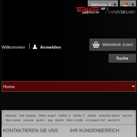
Währung : €
Warenkorb:
(Leer)
Willkommen
Anmelden
blizzard
role playing
fallen angel
diablo 3
diablo 2
diablo
piranhia bytes
sacred
titan quest
arcania
gothic
rpg
skyrim
elder scrolls
cd project red
sacred 4
KONTAKTIEREN SIE UNS
IHR KUNDENBEREICH