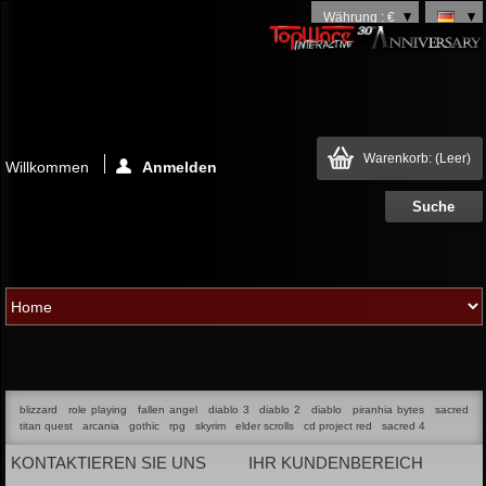
Währung : €
Warenkorb:
(Leer)
Willkommen
Anmelden
blizzard
role playing
fallen angel
diablo 3
diablo 2
diablo
piranhia bytes
sacred
titan quest
arcania
gothic
rpg
skyrim
elder scrolls
cd project red
sacred 4
KONTAKTIEREN SIE UNS
IHR KUNDENBEREICH