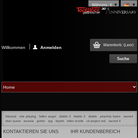
Währung : €
Warenkorb:
(Leer)
Willkommen
Anmelden
blizzard
role playing
fallen angel
diablo 3
diablo 2
diablo
piranhia bytes
sacred
titan quest
arcania
gothic
rpg
skyrim
elder scrolls
cd project red
sacred 4
KONTAKTIEREN SIE UNS
IHR KUNDENBEREICH