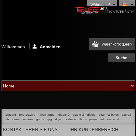
Währung : €
Warenkorb:
(Leer)
Willkommen
Anmelden
blizzard
role playing
fallen angel
diablo 3
diablo 2
diablo
piranhia bytes
sacred
titan quest
arcania
gothic
rpg
skyrim
elder scrolls
cd project red
sacred 4
KONTAKTIEREN SIE UNS
IHR KUNDENBEREICH