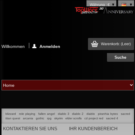
Währung : €
Warenkorb:
(Leer)
Willkommen
Anmelden
blizzard
role playing
fallen angel
diablo 3
diablo 2
diablo
piranhia bytes
sacred
titan quest
arcania
gothic
rpg
skyrim
elder scrolls
cd project red
sacred 4
KONTAKTIEREN SIE UNS
IHR KUNDENBEREICH