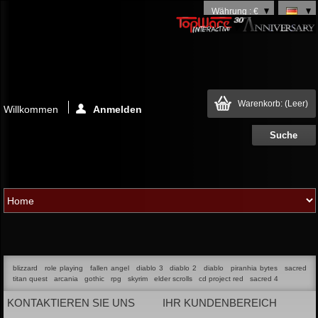
Währung : €
Warenkorb:
(Leer)
Willkommen
Anmelden
blizzard
role playing
fallen angel
diablo 3
diablo 2
diablo
piranhia bytes
sacred
titan quest
arcania
gothic
rpg
skyrim
elder scrolls
cd project red
sacred 4
KONTAKTIEREN SIE UNS
IHR KUNDENBEREICH