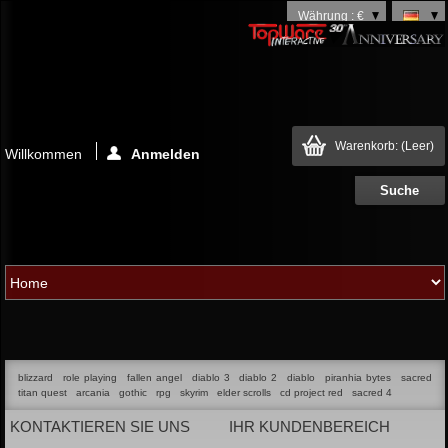
Währung : €
Warenkorb:
(Leer)
Willkommen
Anmelden
blizzard
role playing
fallen angel
diablo 3
diablo 2
diablo
piranhia bytes
sacred
titan quest
arcania
gothic
rpg
skyrim
elder scrolls
cd project red
sacred 4
KONTAKTIEREN SIE UNS
IHR KUNDENBEREICH