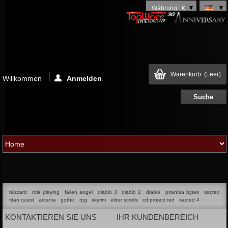
Währung : €
Warenkorb:
(Leer)
Willkommen
Anmelden
blizzard
role playing
fallen angel
diablo 3
diablo 2
diablo
piranhia bytes
sacred
titan quest
arcania
gothic
rpg
skyrim
elder scrolls
cd project red
sacred 4
KONTAKTIEREN SIE UNS
IHR KUNDENBEREICH