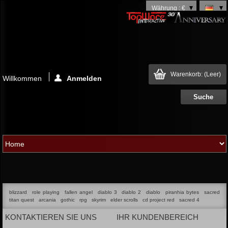
Währung : €
Warenkorb:
(Leer)
Willkommen
Anmelden
blizzard
role playing
fallen angel
diablo 3
diablo 2
diablo
piranhia bytes
sacred
titan quest
arcania
gothic
rpg
skyrim
elder scrolls
cd project red
sacred 4
KONTAKTIEREN SIE UNS
IHR KUNDENBEREICH