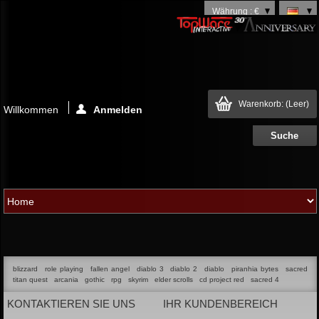
Währung : €
Warenkorb:
(Leer)
Willkommen
Anmelden
blizzard
role playing
fallen angel
diablo 3
diablo 2
diablo
piranhia bytes
sacred
titan quest
arcania
gothic
rpg
skyrim
elder scrolls
cd project red
sacred 4
KONTAKTIEREN SIE UNS
IHR KUNDENBEREICH