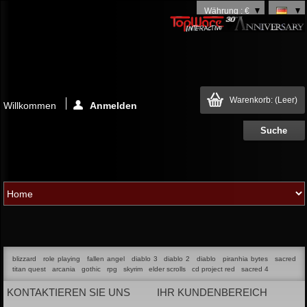
Währung : €
Warenkorb:
(Leer)
Willkommen
Anmelden
blizzard
role playing
fallen angel
diablo 3
diablo 2
diablo
piranhia bytes
sacred
titan quest
arcania
gothic
rpg
skyrim
elder scrolls
cd project red
sacred 4
KONTAKTIEREN SIE UNS
IHR KUNDENBEREICH