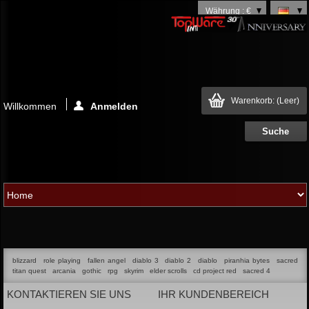
Währung : €
Warenkorb:
(Leer)
Willkommen
Anmelden
blizzard
role playing
fallen angel
diablo 3
diablo 2
diablo
piranhia bytes
sacred
titan quest
arcania
gothic
rpg
skyrim
elder scrolls
cd project red
sacred 4
KONTAKTIEREN SIE UNS
IHR KUNDENBEREICH